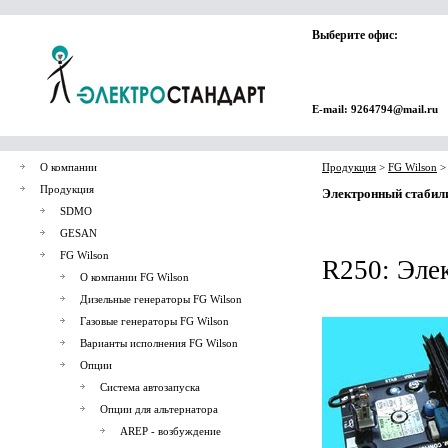
Выберите офис:
E-mail: 9264794@mail.ru
О компании
Продукция
>
FG Wilson
Продукция
Электронный стабил
SDMO
GESAN
FG Wilson
R250: Эле
О компании FG Wilson
Дизельные генераторы FG Wilson
Газовые генераторы FG Wilson
Варианты исполнения FG Wilson
Опции
Система автозапуска
Опции для альтернатора
AREP - возбуждение