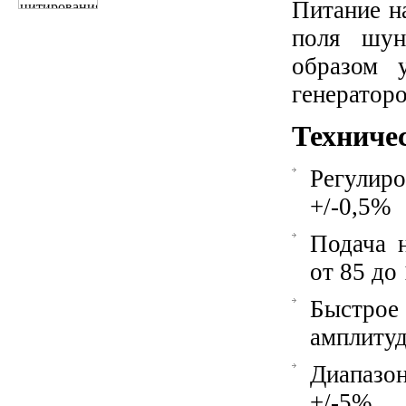
Питание н
поля шун
образом 
генераторо
Техниче
Регули
+/-0,5%
Подача 
от 85 до 
Быстрое
амплиту
Диапазон
+/-5%