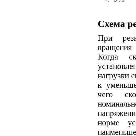
Схема р
При резк
вращения 
Когда ск
установл
нагрузки 
к уменьше
чего ско
номинальн
напряжени
норме у
наименьше