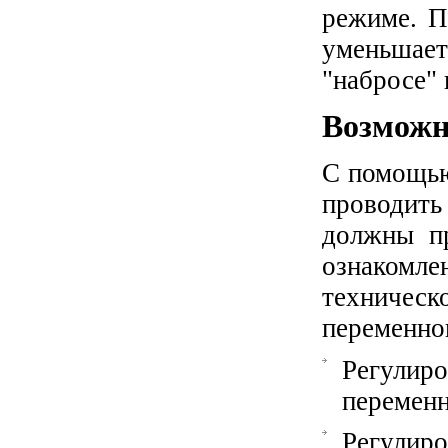
режиме. П
уменьшает
"набросе" 
Возможн
С помощью
проводить
должны пр
ознакомл
техниче
переменног
Регулир
переменн
Регулиро