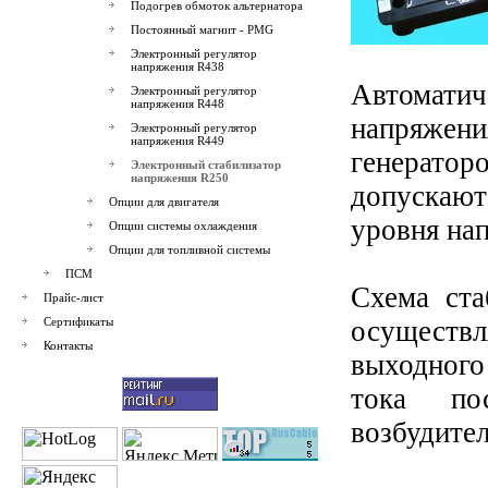
Подогрев обмоток альтернатора
Постоянный магнит - PMG
Электронный регулятор
напряжения R438
Автомат
Электронный регулятор
напряжения R448
напряжен
Электронный регулятор
напряжения R449
генератор
Электронный стабилизатор
напряжения R250
допускают
Опции для двигателя
уровня нап
Опции системы охлаждения
Опции для топливной системы
ПСМ
Схема ста
Прайс-лист
Сертификаты
осуществ
Контакты
выходног
тока по
возбудител