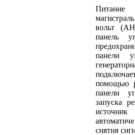
Питание
магистраль
вольт (AH
панель у
предохран
панели у
генерат
подключае
помощью р
панели уп
запуска р
источни
автоматич
снятия сигн