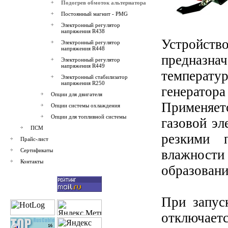
Подогрев обмоток альтернатора
Постоянный магнит - PMG
Электронный регулятор
напряжения R438
Устройст
Электронный регулятор
напряжения R448
предназн
Электронный регулятор
напряжения R449
температу
Электронный стабилизатор
напряжения R250
генератор
Опции для двигателя
Применяет
Опции системы охлаждения
Опции для топливной системы
газовой эл
ПСМ
резкими 
Прайс-лист
Сертификаты
влажнос
Контакты
образовани
При запус
отключае