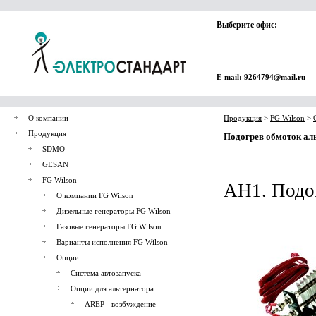
Выберите офис:
E-mail: 9264794@mail.ru
О компании
Продукция
>
FG Wilson
>
Продукция
Подогрев обмоток ал
SDMO
GESAN
FG Wilson
AH1. Подог
О компании FG Wilson
Дизельные генераторы FG Wilson
Газовые генераторы FG Wilson
Варианты исполнения FG Wilson
Опции
Система автозапуска
Опции для альтернатора
AREP - возбуждение