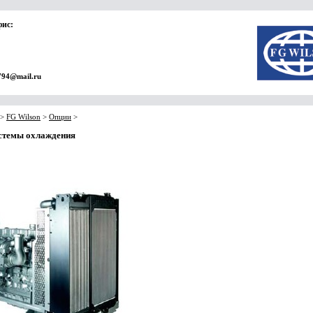
фис:
794@mail.ru
>
FG Wilson
>
Опции
>
стемы охлаждения