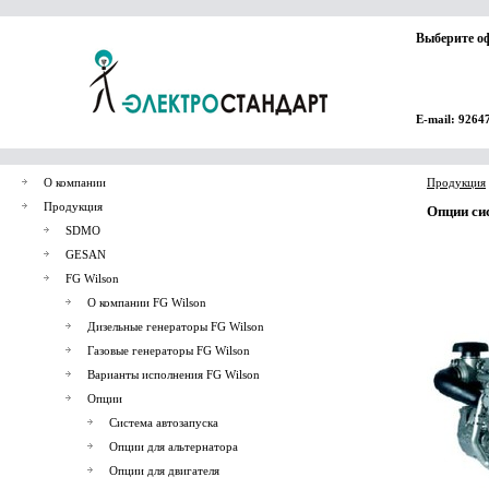
Выберите о
E-mail: 9264
О компании
Продукция
Продукция
Опции си
SDMO
GESAN
FG Wilson
О компании FG Wilson
Дизельные генераторы FG Wilson
Газовые генераторы FG Wilson
Варианты исполнения FG Wilson
Опции
Система автозапуска
Опции для альтернатора
Опции для двигателя