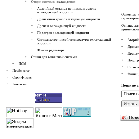
Опции системы охлаждения
Аварийный останов при низком урвоне
охлаждающей жидкости
Основные к
гарантиров
Дренажный кран охлаждающей жидкости
Однако, дл
Дренаж охлаждающей жидкости
применяютс
Подогрев охлаждающей жидкости
Сигнализатор низкой температуры охлаждающей
Аварий
жидкости
Дренаж
Фланец радиатора
Дренаж
Опции для топливной системы
Подогр
ПСМ
Сигнал
Прайс-лист
Фланец
Сертификаты
Контакты
Поиск по с
Под