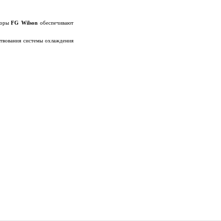
аторы
FG Wilson
обеспечивают
ствования системы охлаждения