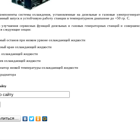
омпоненты системы охлаждения, установленные на дизельные и газзовые электрогенер
анный запуск и устойчивую работу станции в температурном диапазоне до +50 гр. С.
я улучшения сервисных функций дизельных и газовых генераторных станций и совершен
я следующие опции:
ный останов при низком урвоне охлаждающей жидкости
ный кран охлаждающей жидкости
 охлаждающей жидкости
ев охлаждающей жидкости
изатор низкой температуры охлаждающей жидкости
 радиатора
айту
елиться…