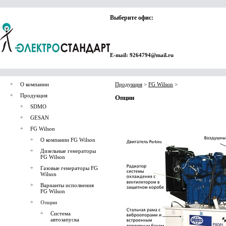
Выберите офис:
E-mail: 9264794@mail.ru
О компании
Продукция
>
FG Wilson
>
Продукция
Опции
SDMO
GESAN
FG Wilson
О компании FG Wilson
Дизельные генераторы
FG Wilson
Газовые генераторы FG
Wilson
Варианты исполнения
FG Wilson
Опции
Система
автозапуска