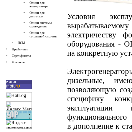
Опции для
альтернатора
Опции для
Условия эксп
двигателя
Опции системы
вырабатываемом
охлаждения
электричеству ф
Опции для
топливной системы
оборудования - О
ПСМ
Прайс-лист
на конкретную уст
Сертификаты
Контакты
Электрогенерат
дизельные, име
позволяющую созд
специфику конк
эксплуатации
функционального 
в дополнение к ст