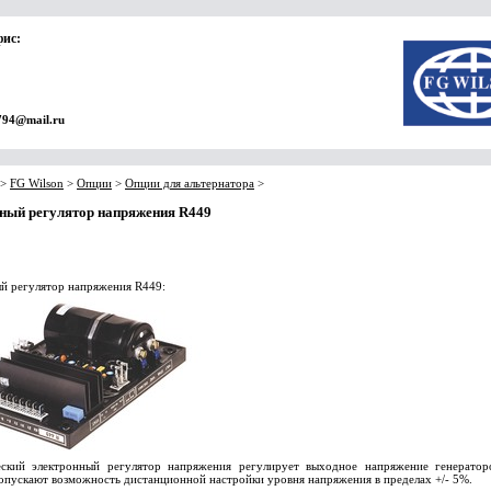
фис:
794@mail.ru
>
FG Wilson
>
Опции
>
Опции для альтернатора
>
ный регулятор напряжения R449
й регулятор напряжения R449:
еский электронный регулятор напряжения регулирует выходное напряжение генератор
допускают возможность дистанционной настройки уровня напряжения в пределах +/- 5%.