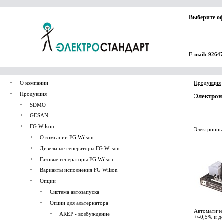
Выберите о
E-mail: 9264
О компании
Продукция
Продукция
Электрон
SDMO
GESAN
FG Wilson
Электронны
О компании FG Wilson
Дизельные генераторы FG Wilson
Газовые генераторы FG Wilson
Варианты исполнения FG Wilson
Опции
Система автозапуска
Опции для альтернатора
Автоматич
AREP - возбуждение
+/-0,5% и 