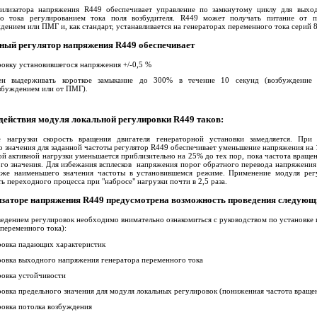
илизатора напряжения R449 обеспечивает управление по замкнутому циклу для выхо
го тока регулированием тока поля возбудителя. R449 может получать питание от 
дением или ПМГ и, как стандарт, устанавливается на генераторах переменного тока серий 
ный регулятор напряжения R449 обеспечивает
ровку установившегося напряжения +/-0,5 %
ен выдерживать короткое замыкание до 300% в течение 10 секунд (возбуждение
збуждением или от ПМГ).
действия модуля локальной регулировки R449 таков:
е нагрузки скорость вращения двигателя генераторной установки замедляется. Пр
о значения для заданной частоты регулятор R449 обеспечивает уменьшение напряжения на 1
й активной нагрузки уменьшается приблизительно на 25% до тех пор, пока частота вращен
го значения. Для избежания всплесков напряжения порог обратного перевода напряжения
же наименьшего значения частоты в установившемся режиме. Применение модуля рег
ь переходного процесса при "набросе" нагрузки почти в 2,5 раза.
изаторе напряжения R449 предусмотрена возможность проведения следующ
ведением регулировок необходимо внимательно ознакомиться с руководством по установке
 переменного тока):
ровка падающих характеристик
ровка выходного напряжения генератора переменного тока
ровка устойчивости
ровка предельного значения для модуля локальных регулировок (пониженная частота враще
ровка потолка возбуждения