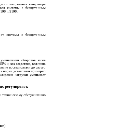
дного напряжения генератора
поля системы с бесщеточным
8100 и 9100.
 от системы с бесщеточным
и уменьшении оборотов ниже
5% и, как следствие, величина
ия не восстановится до своего
 к норме установлен примерно
улировки нагрузки уменьшает
их регулировок
 и техническому обслуживанию
ния)