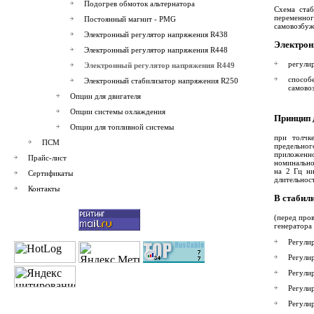
Подогрев обмоток альтернатора
Схема стаб
переменно
Постоянный магнит - PMG
самовозбуж
Электронный регулятор напряжения R438
Электрон
Электронный регулятор напряжения R448
регули
Электронный регулятор напряжения R449
способ
Электронный стабилизатор напряжения R250
самово
Опции для двигателя
Опции системы охлаждения
Принцип 
Опции для топливной системы
при толчк
ПСМ
предельног
приложенно
Прайс-лист
номинально
на 2 Гц ни
Сертификаты
длительност
Контакты
В стабил
(перед про
генератора
Регули
Регули
Регули
Регули
Регули