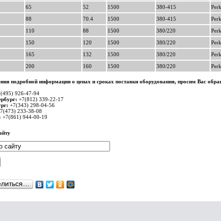
65
52
1500
380-415
Per
88
70.4
1500
380-415
Per
110
88
1500
380/220
Per
150
120
1500
380/220
Per
165
132
1500
380/220
Per
200
160
1500
380/220
Per
ния подробной информации о ценах и сроках поставки оборудования, просим Вас обра
(495) 926-47-94
ербург:
+7(812) 339-22-17
рг:
+7(343) 298-04-56
7(473) 233-38-08
:
+7(861) 944-00-19
айту
елиться…