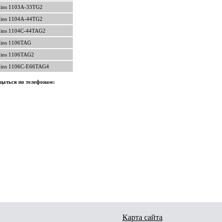
kins 1103A-33TG2
kins 1104A-44TG2
kins 1104C-44TAG2
kins 1106TAG
kins 1106TAG2
kins 1106C-E66TAG4
щаться по телефонам:
Карта сайта