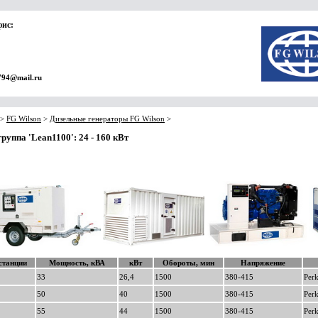
фис:
794@mail.ru
>
FG Wilson
>
Дизельные генераторы FG Wilson
>
руппа 'Lean1100': 24 - 160 кВт
станции
Мощность, кВА
кВт
Обороты, мин
Напряжение
33
26,4
1500
380-415
Per
50
40
1500
380-415
Per
55
44
1500
380-415
Per