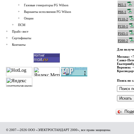
P65-1
Газовые генераторы FG Wilson
Варианты исполнения FG Wilson
P88-1
Опции
P110-2
ПСМ
P150-1
Прайс-лист
P165-1
Сертификаты
P200-2
Контакты
Для получе
Москва:
+7
Санкт-Пет
Екатеринбу
Воронеж:
+
Краснодар
Поиск по с
Под
© 2007—2026 ООО «ЭЛЕКТРОСТАНДАРТ 2000», все права защищены.