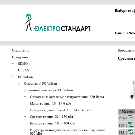
Выберите о
E-mail: 9264
О компании
Продукция
Продукция
Средняя г
SDMO
GESAN
FG Wilson
О компании FG Wilson
Дизельные генераторы FG Wilson
Однофазные дизельные электростанции, 220 Вольт
Малая группа: 10 - 17.6 кВт
Средняя группа 'Lean1100': 24 - 160 кВт
Модель 
Средняя группа: 22 - 150 кВт
P33-1
Большая группа: 160 - 400 кВт
P50-1
Индустриальные дизельные электростанции, свыше
P55-1
500 кВА