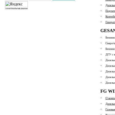
Дизель
Портат
Контей
Генера
GESA
Бензин
Свароч
Бензин
ДГУ с 
Дизель
Дизель
Дизель
Дизель
Дизель
FG W
О комп
Дизель
Газовы