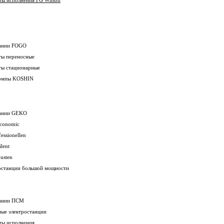
ты исполнения FG Wilson
ании FOGO
ты переносные
ты стационарные
омпы KOSHIN
ании GEKO
Economic
fessionellen
ilent
usten
останции большой мощности
ании ПСМ
ные электростанции
ты исполнения