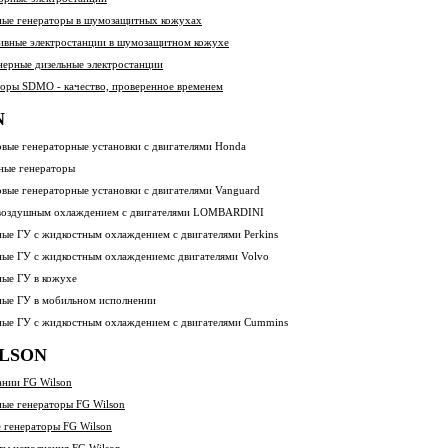
ные генераторы в шумозащитных кожухах
ивные электростанции в шумозащитном кожухе
нерные дизельные электростанции
торы SDMO - качество, проверенное временем
N
овые генераторные установки с двигателями Honda
ные генераторы
овые генераторные установки с двигателями Vanguard
воздушным охлаждением с двигателями LOMBARDINI
ные ГУ с жидкостным охлаждением с двигателями Perkins
ные ГУ с жидкостным охлаждениемс двигателями Volvo
ные ГУ в кожухе
ные ГУ в мобильном исполнении
ные ГУ с жидкостным охлаждением с двигателями Cummins
ILSON
ании FG Wilson
ные генераторы FG Wilson
е генераторы FG Wilson