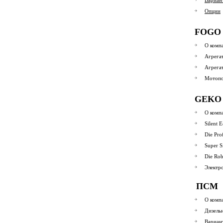
Вариан
Опции
FOGO
О комп
Агрега
Агрега
Мотоп
GEKO
О комп
Silent 
Die Pro
Super S
Die Rob
Электр
ПСМ
О комп
Дизель
Вариан