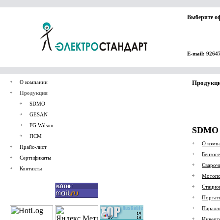
Выберите о
E-mail: 9264
О компании
Продукц
Продукция
SDMO
GESAN
FG Wilson
SDMO
ПСМ
О комп
Прайс-лист
Бензоге
Сертификаты
Свароч
Контакты
Мотоп
Стацио
Портат
Паралл
Инверт