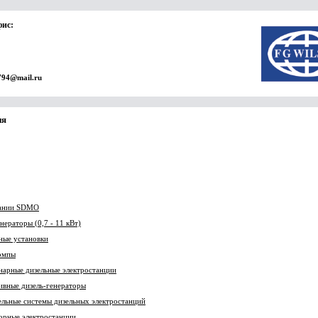
фис:
794@mail.ru
ия
ании SDMO
нераторы (0,7 - 11 кВт)
ные установки
омпы
нарные дизельные электростанции
ивные дизель-генераторы
ельные системы дизельных электростанций
орные электростанции